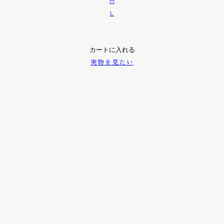
M
L
実物を見たい