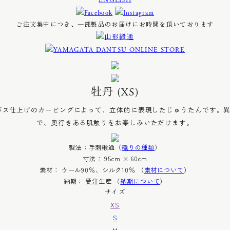
ENGLISH
ご注文集中につき、一部製品のお届けにお時間を頂いております
牡丹 (XS)
ボス仕上げのカービングによって、立体的に表現したじゅうたんです。
で、奥行きある肌触りをお楽しみいただけます。
製法：手刺緞通（
織りの種類
）
寸法： 95cm × 60cm
素材： ウール90％、シルク10％ （
素材について
）
納期： 受注生産 （
納期について
）
サイズ
XS
S