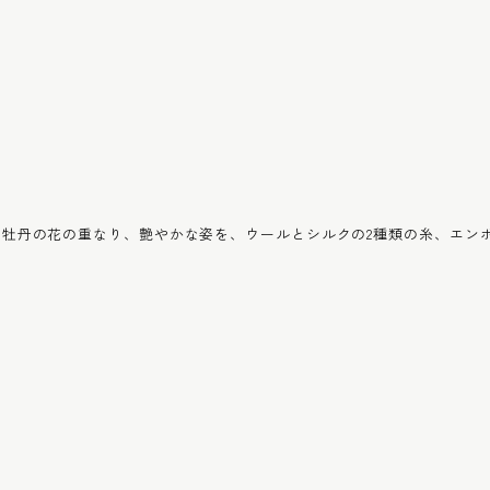
牡丹の花の重なり、艶やかな姿を、ウールとシルクの2種類の糸、エン