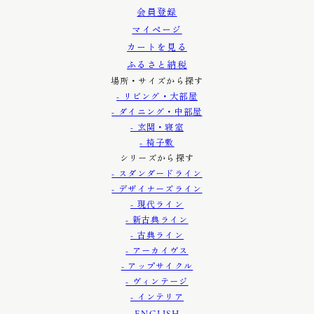
会員登録
マイページ
カートを見る
ふるさと納税
場所・サイズから探す
- リビング・大部屋
- ダイニング・中部屋
- 玄関・寝室
- 椅子敷
シリーズから探す
- スダンダードライン
- デザイナーズライン
- 現代ライン
- 新古典ライン
- 古典ライン
- アーカイヴス
- アップサイクル
- ヴィンテージ
- インテリア