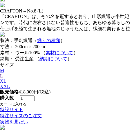
CRAFTON – No.8 (L)
「CRAFTON」は、その名を冠するとおり、山形緞通が半世
ンです。時代に左右されない普遍性をもち、あらゆる暮らしの
仕上げを経て生まれる無地のじゅうたんは、繊細な奥行きと粒
製法：手刺緞通（
織りの種類
）
寸法： 200cm × 200cm
素材： ウール100% （
素材について
）
納期： 受注生産 （
納期について
）
サイズ
M
L
XL
XXL
販売価格
418,000円(税込)
購入数
特設サイト
特注サイズのご注文
実物を見たい