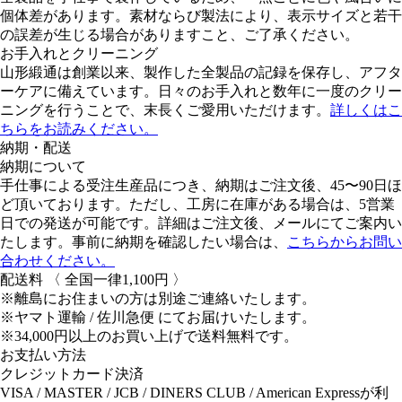
個体差があります。素材ならび製法により、表示サイズと若干
の誤差が生じる場合がありますこと、ご了承ください。
お手入れとクリーニング
山形緞通は創業以来、製作した全製品の記録を保存し、アフタ
ーケアに備えています。日々のお手入れと数年に一度のクリー
ニングを行うことで、末長くご愛用いただけます。
詳しくはこ
ちらをお読みください。
納期・配送
納期について
手仕事による受注生産品につき、納期はご注文後、45〜90日ほ
ど頂いております。ただし、工房に在庫がある場合は、5営業
日での発送が可能です。詳細はご注文後、メールにてご案内い
たします。事前に納期を確認したい場合は、
こちらからお問い
合わせください。
配送料
〈 全国一律1,100円 〉
※離島にお住まいの方は別途ご連絡いたします。
※ヤマト運輸 / 佐川急便 にてお届けいたします。
※34,000円以上のお買い上げで送料無料です。
お支払い方法
クレジットカード決済
VISA / MASTER / JCB / DINERS CLUB / American Expressが利