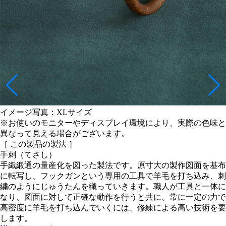
イメージ写真：XLサイズ
※お使いのモニターやディスプレイ環境により、実際の色味と
異なって見える場合がございます。
［ この製品の製法 ］
手刺（てさし）
手織緞通の量産化を図った製法です。原寸大の製作図面を基布
に転写し、フックガンという専用の工具で羊毛を打ち込み、刺
繍のようにじゅうたんを織っていきます。職人が工具と一体に
なり、図面に対して正確な動作を行うと共に、常に一定の力で
高密度に羊毛を打ち込んでいくには、修練による高い技術を要
します。