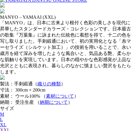
MANYO – YAMAAI (XXL)
「MANYO」は、日本に古来より根付く色彩の美しさを現代に
昇華したスタンダードカラーズ・コレクションです。日本最古
の歌集『万葉集』に詠まれた伝統色に着想を得て、十二の色を
写し取りました。手刺緞通において、初の実用化となる「糸マ
ーセライズ（シルケット加工）」の技術を用いることで、永い
歳月を経て深みを増したような風合いと、気品ある艶、柔らか
な肌触りを実現しています。日本の穏やかな色彩感覚が上品な
光沢とともに表現され、暮らしのなかに慎ましい贅沢をもたら
します。
製法：手刺緞通（
織りの種類
）
寸法： 300cm × 200cm
素材： ウール100% （
素材について
）
納期： 受注生産 （
納期について
）
サイズ
M
L
XL
XXL