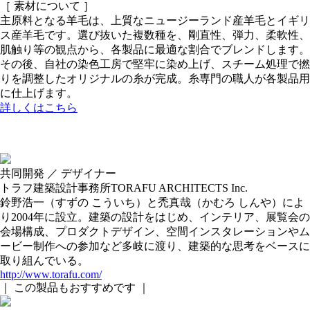
［ 素材について ］
主原料となる羊毛は、上質なニュージーランド産羊毛とイギリ
ス産羊毛です。選び抜いた複数種を、剛直性、弾力、柔軟性、
肌触り等の観点から、各製品に最適な割合でブレンドします。
その後、自社の染色工房で堅牢に染め上げ、スチーム処理で撚
りを調整したオリジナルの糸が完成。糸専門の職人が各製品用
に仕上げます。
詳しくはこちら
共同開発 ／ デザイナー
トラフ建築設計事務所
TORAFU ARCHITECTS Inc.
鈴野浩一（すずの こういち）と禿真哉（かむろ しんや）によ
り2004年に設立。建築の設計をはじめ、インテリア、展覧会の
会場構成、プロダクトデザイン、空間インスタレーションやム
ービー制作への参加など多岐に渡り、建築的な思考をベースに
取り組んでいる。
http://www.torafu.com/
｜ この製品もおすすめです ｜