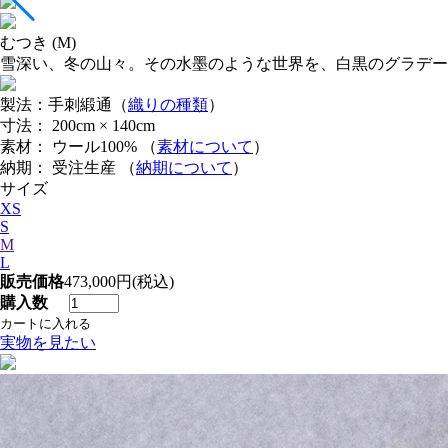
むつき (M)
雪深い、冬の山々。その水墨のような世界を、白黒のグラデー
製法：手刺緞通（
織りの種類
）
寸法： 200cm × 140cm
素材： ウール100% （
素材について
）
納期： 受注生産 （
納期について
）
サイズ
XS
S
M
L
販売価格
473,000円(税込)
購入数
実物を見たい