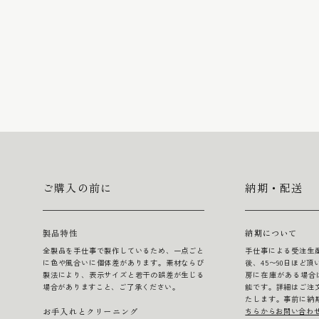
ご購入の前に
納期・配送
製品特性
納期について
全製品を手仕事で製作しているため、一点ごと
手仕事による受注生
に色や風合いに個体差があります。素材ならび
後、45〜90日ほど
製法により、表示サイズと若干の誤差が生じる
房に在庫がある場合
場合がありますこと、ご了承ください。
能です。詳細はご注
たします。事前に納
ちらからお問い合わ
お手入れとクリーニング