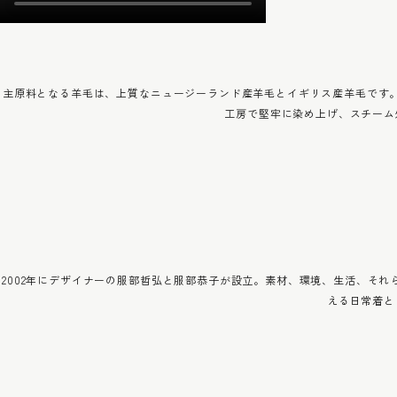
主原料となる羊毛は、上質なニュージーランド産羊毛とイギリス産羊毛です
工房で堅牢に染め上げ、スチーム
2002年にデザイナーの服部哲弘と服部恭子が設立。素材、環境、生活、そ
える日常着と