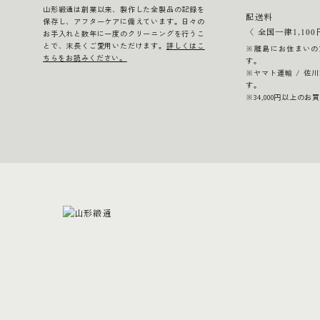
山形緞通は創業以来、製作した全製品の記録を
配送料
保存し、アフターケアに備えています。日々の
〈 全国一律1,100
お手入れと数年に一度のクリーニングを行うこ
とで、末長くご愛用いただけます。
詳しくはこ
※離島にお住まいの
ちらをお読みください。
す。
※ヤマト運輸 / 佐
す。
※34,000円以上の