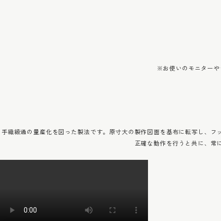
※お使いのモニターや
手織緞通の量産化を図った製法です。原寸大の製作図面を基布に転写し、フ
正確な動作を行うと共に、常