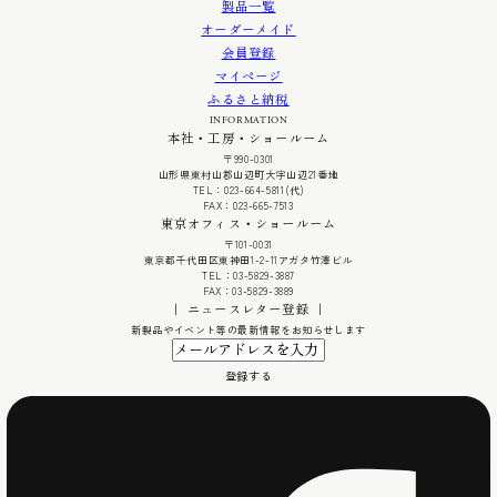
製品一覧
オーダーメイド
会員登録
マイページ
ふるさと納税
INFORMATION
本社・工房・ショールーム
〒990-0301
山形県東村山郡山辺町大字山辺21番地
TEL：023-664-5811(代)
FAX：023-665-7513
東京オフィス・ショールーム
〒101-0031
東京都千代田区東神田1-2-11アガタ竹澤ビル
TEL：03-5829-3887
FAX：03-5829-3889
｜ ニュースレター登録 ｜
新製品やイベント等の最新情報をお知らせします