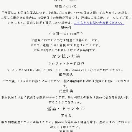
納期について
手仕事による受注生産品につき、納期はご注文後、45〜90日ほど頂いております。ただし、
工房に在庫がある場合は、5営業日での発送が可能です。詳細はご注文後、メールにてご案内
いたします。事前に納期を確認したい場合は、
こちらからお問い合わせください。
配送料
〈 全国一律1,100円 〉
※離島にお住まいの方は別途ご連絡いたします。
※ヤマト運輸 / 佐川急便 にてお届けいたします。
※34,000円以上のお買い上げで送料無料です。
お支払い方法
クレジットカード決済
VISA / MASTER / JCB / DINERS CLUB / American Expressが利用できます。
銀行振込
ご注文後、7日以内にお振り込みください。振込手数料はお客さま負担でお願いしておりま
す。
代金引換
製品代金とは別に代引き手数料がかかります。30万円以上の製品は製品代引きをお受け付け
することができません。
返品・キャンセル
不良品
製品到着後速やかにご連絡ください。製品に欠陥がある場合を除き、返品には応じかねます
のでご了承ください。