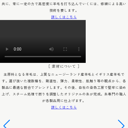
共に、常に一定の力で高密度に羊毛を打ち込んでいくには、修練による高い
技術を要します。
詳しくはこちら
［ 素材について ］
主原料となる羊毛は、上質なニュージーランド産羊毛とイギリス産羊毛で
す。選び抜いた複数種を、剛直性、弾力、柔軟性、肌触り等の観点から、各
製品に最適な割合でブレンドします。その後、自社の染色工房で堅牢に染め
上げ、スチーム処理で撚りを調整したオリジナルの糸が完成。糸専門の職人
が各製品用に仕上げます。
詳しくはこちら