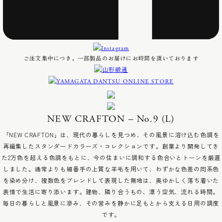
ご注文集中につき、一部製品のお届けにお時間を頂いております
NEW CRAFTON – No.9 (L)
「NEW CRAFTON」は、現代の暮らしを見つめ、その風景に溶け込む色調を
再編集したスタンダードカラーズ・コレクションです。創業より開発してき
た2万色を超える色調をもとに、今の住まいに調和する色合いとトーンを厳選
しました。通常よりも細番手の上質な羊毛を用いて、わずかな色差の同系色
を染め分け、複数色をブレンドして表現した無地は、奥ゆかしく落ち着いた
表情で生活に寄り添います。建物、隣り合うもの、漂う空気、流れる時間。
毎日の暮らしと風景に滲み、その営みを静かに足もとから支える日用の調度
です。