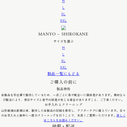
M
L
XL
XXL
MANYO – SHIROKANE
サイズを選ぶ
M
L
XL
XXL
製品一覧にもどる
ご購入の前に
製品特性
全製品を手仕事で製作しているため、一点ごとに色や風合いに個体差があります。素材なら
び製法により、表示サイズと若干の誤差が生じる場合がありますこと、ご了承ください。
お手入れとクリーニング
山形緞通は創業以来、製作した全製品の記録を保存し、アフターケアに備えています。日々
のお手入れと数年に一度のクリーニングを行うことで、末長くご愛用いただけます。
詳しく
はこちらをお読みください。
納期・配送