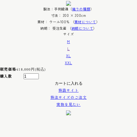
製法：手刺緞通（
織りの種類
）
寸法： 200 × 200cm
素材： ウール100% （
素材について
）
納期： 受注生産 （
納期について
）
サイズ
M
L
XL
XXL
販売価格
418,000円(税込)
購入数
特設サイト
特注サイズのご注文
実物を見たい