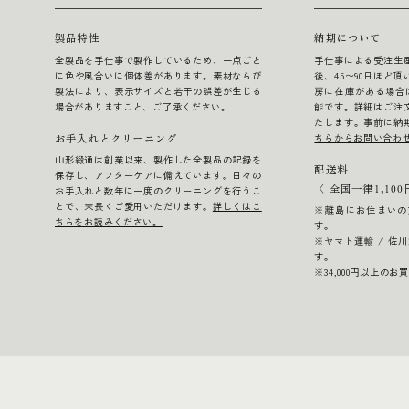
製品特性
納期について
全製品を手仕事で製作しているため、一点ごと
手仕事による受注生
に色や風合いに個体差があります。素材ならび
後、45〜90日ほど
製法により、表示サイズと若干の誤差が生じる
房に在庫がある場合
場合がありますこと、ご了承ください。
能です。詳細はご注
たします。事前に納
ちらからお問い合わ
お手入れとクリーニング
山形緞通は創業以来、製作した全製品の記録を
配送料
保存し、アフターケアに備えています。日々の
〈 全国一律1,100
お手入れと数年に一度のクリーニングを行うこ
とで、末長くご愛用いただけます。
詳しくはこ
※離島にお住まいの
ちらをお読みください。
す。
※ヤマト運輸 / 佐
す。
※34,000円以上の