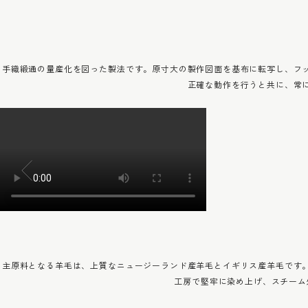
手織緞通の量産化を図った製法です。原寸大の製作図面を基布に転写し、フ
正確な動作を行うと共に、常
主原料となる羊毛は、上質なニュージーランド産羊毛とイギリス産羊毛です
工房で堅牢に染め上げ、スチーム