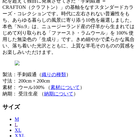
紀を超えて独自に発展させてきた「手刺緞通 ＝
CRAFTON（クラフトン）」の基軸をなすスタンダードカラ
ーズ・コレクションです。時代に左右されない普遍性をも
ち、あらゆる暮らしの風景に寄り添う10色を厳選しました。
本色「No.9」は、ニュージーランド産の仔羊から生まれては
じめて刈り取られる「ファースト・ラムウール」を 100% 使
用した無染色の「生成り」です。きめ細やかで柔らかな風合
い、落ち着いた光沢とともに、上質な羊毛そのものの質感を
お楽しみいただけます。
製法：手刺緞通（
織りの種類
）
寸法： 200cm × 200cm
素材： ウール100% （
素材について
）
納期： 受注生産 （
納期について
）
サイズ
M
L
XL
XXL