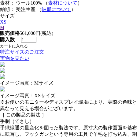
素材： ウール100% （
素材について
）
納期： 受注生産 （
納期について
）
サイズ
XS
M
販売価格
561,000円(税込)
購入数
特注サイズのご注文
実物を見たい
イメージ写真：Mサイズ
イメージ写真：XSサイズ
※お使いのモニターやディスプレイ環境により、実際の色味と
異なって見える場合がございます。
［ この製品の製法 ］
手刺（てさし）
手織緞通の量産化を図った製法です。原寸大の製作図面を基布
に転写し、フックガンという専用の工具で羊毛を打ち込み、刺