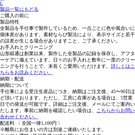
L
製品一覧にもどる
ご購入の前に
製品特性
全製品を手仕事で製作しているため、一点ごとに色や風合いに
個体差があります。素材ならび製法により、表示サイズと若干
の誤差が生じる場合がありますこと、ご了承ください。
お手入れとクリーニング
山形緞通は創業以来、製作した全製品の記録を保存し、アフタ
ーケアに備えています。日々のお手入れと数年に一度のクリー
ニングを行うことで、末長くご愛用いただけます。
詳しくはこ
ちらをお読みください。
納期・配送
納期について
手仕事による受注生産品につき、納期はご注文後、45〜90日ほ
ど頂いております。ただし、工房に在庫がある場合は、5営業
日での発送が可能です。詳細はご注文後、メールにてご案内い
たします。事前に納期を確認したい場合は、
こちらからお問い
合わせください。
配送料
〈 全国一律1,100円 〉
※離島にお住まいの方は別途ご連絡いたします。