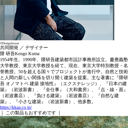
©Designhouse
共同開発 ／ デザイナー
隈 研吾
Kengo Kuma
1954年生。1990年、隈研吾建築都市設計事務所設立。慶應義塾
大学教授、東京大学教授を経て、現在、東京大学特別教授・名
誉教授。50を超える国々でプロジェクトが進行中。自然と技術
と人間の新しい関係を切り開く建築を提案。主な著書に『隈研
吾 オノマトペ 建築 接地性』（エクスナレッジ）、『日本の建
築』（岩波新書）、『全仕事』（大和書房）、『点・線・面』
（岩波書店）、『負ける建築』（岩波書店）、『自然な建
築』、『小さな建築』（岩波新書）、他多数。
https://kkaa.co.jp/
｜ この製品もおすすめです ｜