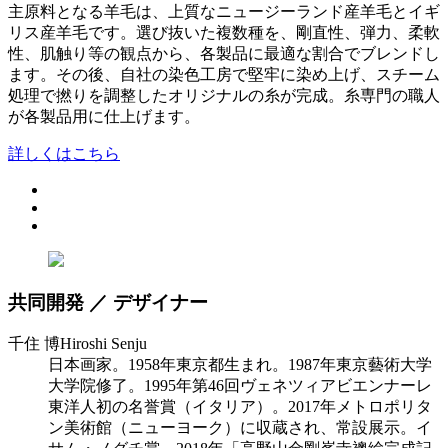
主原料となる羊毛は、上質なニュージーランド産羊毛とイギ
リス産羊毛です。選び抜いた複数種を、剛直性、弾力、柔軟
性、肌触り等の観点から、各製品に最適な割合でブレンドし
ます。その後、自社の染色工房で堅牢に染め上げ、スチーム
処理で撚りを調整したオリジナルの糸が完成。糸専門の職人
が各製品用に仕上げます。
詳しくはこちら
共同開発 ／ デザイナー
千住 博
Hiroshi Senju
日本画家。1958年東京都生まれ。1987年東京藝術大学
大学院修了。1995年第46回ヴェネツィアビエンナーレ
東洋人初の名誉賞（イタリア）。2017年メトロポリタ
ン美術館（ニューヨーク）に収蔵され、常設展示。イ