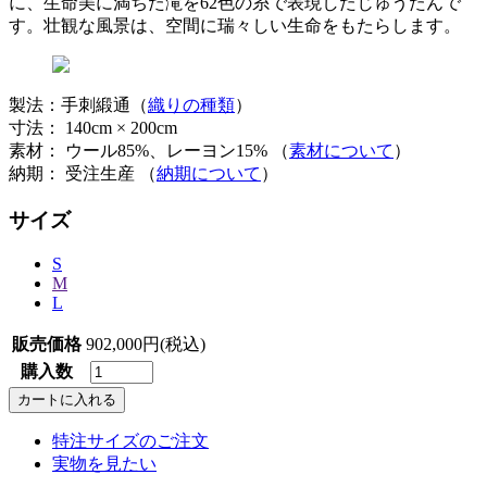
に、生命美に満ちた滝を62色の糸で表現したじゅうたんで
す。壮観な風景は、空間に瑞々しい生命をもたらします。
製法：手刺緞通（
織りの種類
）
寸法： 140cm × 200cm
素材： ウール85%、レーヨン15% （
素材について
）
納期： 受注生産 （
納期について
）
サイズ
S
M
L
販売価格
902,000円(税込)
購入数
特注サイズのご注文
実物を見たい